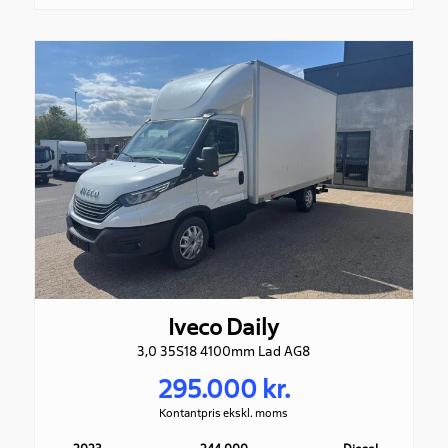
Iveco Daily
3,0 35S18 4100mm Lad AG8
295.000 kr.
Kontantpris ekskl. moms
2023
244.000
Diesel