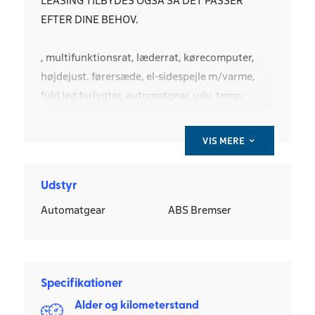
EFTER DINE BEHOV.
, multifunktionsrat, læderrat, kørecomputer,
højdejust. førersæde, el-sidespejle m/varme,
fuld led forlygter, automatgear, udv. temp.
måler, motorkabinevarmer, fjernb. centrallås,
sædevarme, adaptiv fartpilot, dab+ radio,
VIS MERE
3
airbag, esp, dæktryksmåler, fuldaut. klima,
BILEN HAR DIFF. SPÆR I BAG
Udstyr
Automatgear
ABS Bremser
Specifikationer
Alder og kilometerstand