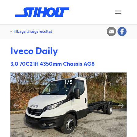
<
Tilbage til søgeresultat
Iveco Daily
3,0 70C21H 4350mm Chassis AG8
1
/
5