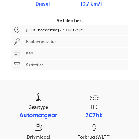
Diesel
10,7 km/l
Se bilen her:
Julius Thomsensvej 7
7100 Vejle
Book en prøvetur
Køb
Skriv til os
Geartype
HK
Automatgear
207hk
Drivmiddel
Forbrug (WLTP)