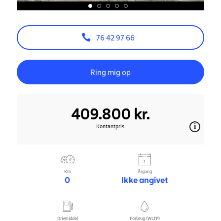
76 42 97 66
Ring mig op
409.800 kr.
Kontantpris
Km
Årgang
0
Ikke angivet
Drivmiddel
Forbrug (WLTP)