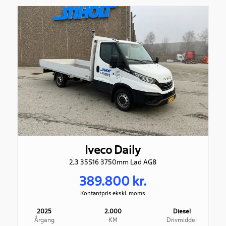
Rummelighed og mål
Karosseri
Farve
Ladvogn Aut.
Hvid
Tilkoblingsvægt med
bremser
3.500kg
Iveco Daily
2,3 35S16 3750mm Lad AG8
389.800 kr.
Kontantpris ekskl. moms
2025
2.000
Diesel
Årgang
KM
Drivmiddel